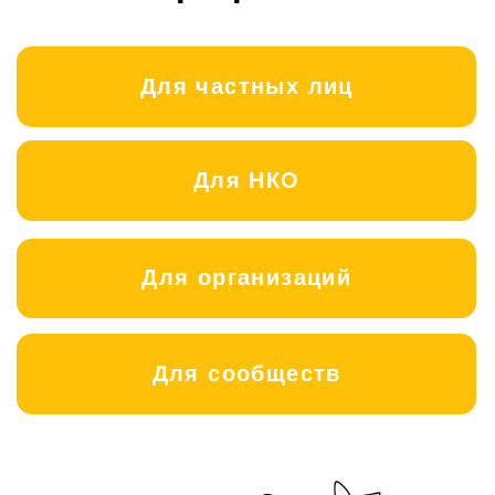
Для организаций
Для сообществ
Сейчас в нашем приюте живет 14
детей от 4 до 15 лет. У нас они
чувствуют, что такое спокойное
детство — с тёплым ужином, заботой
взрослых и ощущением дома, где
тебя ждут. В прошлом каждый из
наших детей столкнулся с