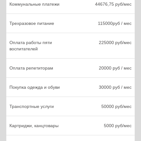
Это наши дети.
Коммунальные платежи
44676,75 руб/мес
Они нуждаются
Трехразовое питание
115000руб / мес
в поддержке
Оплата работы пяти
225000 руб/мес
воспитателей
Оплата репетиторам
20000 руб / мес
Покупка одежда и обуви
30000 руб / мес
Транспортные услуги
50000 руб/мес
Игорь, 14 лет
Картриджи, канцтовары
5000 руб/мес