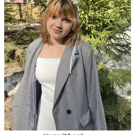
родителей. Потом в семье случилась
беда – болезнь папы. Мама с детьми
была вынуждена переехать в другую
квартиру условия жизни в которой были
совсем не детские. Женщина поняла,
что справляться с такими трудностями
ей одной сложно и попросила, чтобы
девочка пожила с нами. Настя очень
добрая, ответственная, исполнительная.
Девочка без напоминаний делает уроки,
у неё огромный талант в рисовании.
Проявляет большой интерес к изучению
языков – особенно ей нравятся
китайский и английский. Она любит
заниматься в театральной студии,
говорит, что это помогает ей стать
увереннее в себе и быстрее находить
общий язык со сверстниками.
Финансирования у нашего приюта нет.