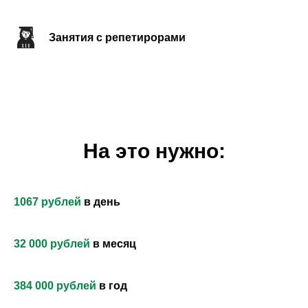
Занятия с репетирорами
На это нужно:
Благодаря регулярным пожертвованиям на
содержание детей наш приют может
работать. Стабильно и без перебоев. В
1067 рублей
в день
рамках программы «Я рядом» вы можете
помочь - оплатить несколько дней, месяц
или, например, сразу целый год заботы о
32 000 рублей
в месяц
ребёнке.
384 000 рублей
в год
Мы обращаемся к тем, кому
небезразлична судьба детей: станьте их