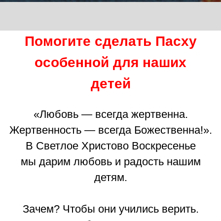
детям.
Зачем? Чтобы они учились верить.
В чудеса — большие и маленькие,
в людей, в то, что все у них будет
хорошо. Чтобы поняли — теперь все по-
другому. Там, в прежней жизни, наши
дети были лишены подарков, покраски
яиц, ароматных куличей. Та жизнь была
голодной и тревожной. Но сегодня все
для наших детей изменилось. И если это
и чудо, то абсолютно рукотворное,
на которое способен практически
каждый. А лучше — все вместе.
В Пасху мы хотим подарить ребятам
сладости, игрушки, книжки, наборы для
творчества. Воспитатели рядом с детьми
днем и ночью и потому знают все
их сокровенные желания и маленькие