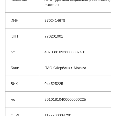
счастье»
ИНН
7702414679
КПП
770201001
р/с
40703810938000007401
Банк
ПАО Сбербанк г. Москва
БИК
044525225
к/с
30101810400000000225
ОГРН
1177700004790