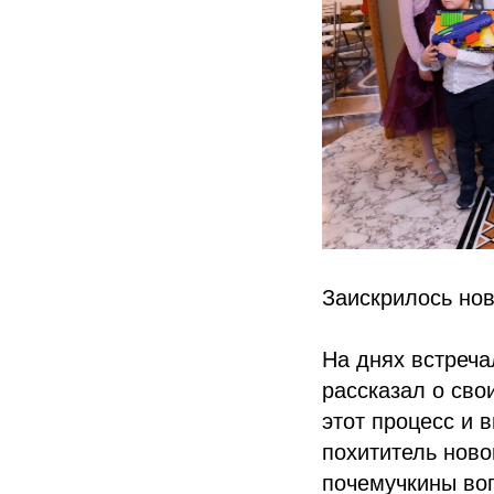
Заискрилось но
На днях встреча
рассказал о сво
этот процесс и 
похититель ново
почемучкины воп