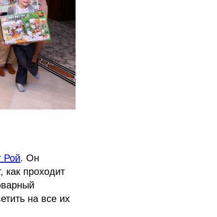
 Рой
. Он
, как проходит
оварный
етить на все их