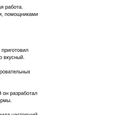
я работа.
ми, помощниками
 приготовил
о вкусный.
аровательных
й он разработал
ормы.
роила настоящий