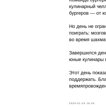
кулинарный челл
бургеров — от к
Но день не огра
поиграть: мозго
во время шахмат
Завершился ден
юные кулинары п
Этот день показ
поддержать. Бла
времяпровожден
2026-01-30 18:00