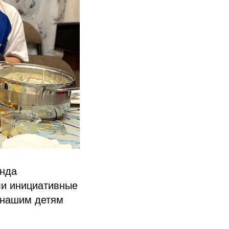
анда
ли инициативные
 нашим детям