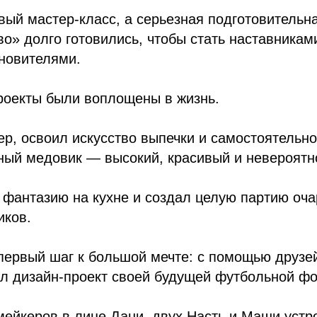
вый мастер-класс, а серьезная подготовительна
во» долго готовились, чтобы стать наставника
хновителями.
роекты были воплощены в жизнь.
р, освоил искусство выпечки и самостоятельно
ный медовик — высокий, красивый и невероятн
 фантазию на кухне и создал целую партию оч
иков.
первый шаг к большой мечте: с помощью друзе
ал дизайн-проект своей будущей футбольной ф
мейкеров в лице Дани, двух Насть и Маши уст