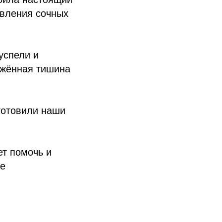
овления сочных
успели и
ряжённая тишина
готовили наши
ет помочь и
ое