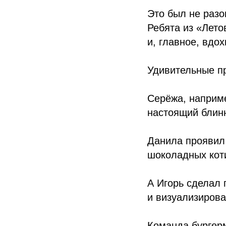
Это был не разо
Ребята из «Лето
и, главное, вдо
Удивительные п
Серёжа, наприме
настоящий блин
Данила проявил
шоколадных кот
А Игорь сделал 
и визуализиров
Команда бургер