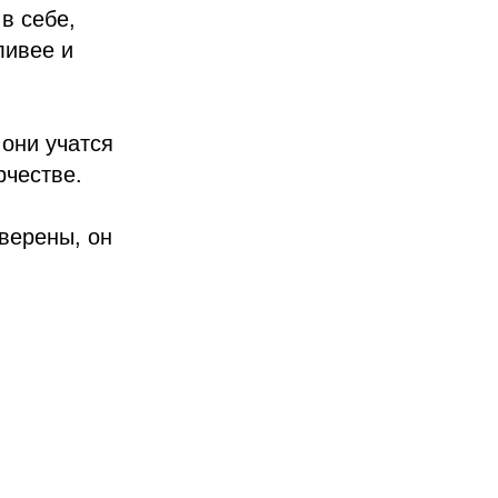
в себе,
ливее и
 они учатся
рчестве.
Уверены, он