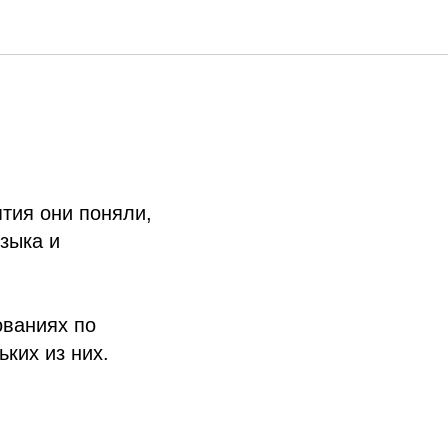
тия они поняли,
зыка и
ованиях по
ких из них.