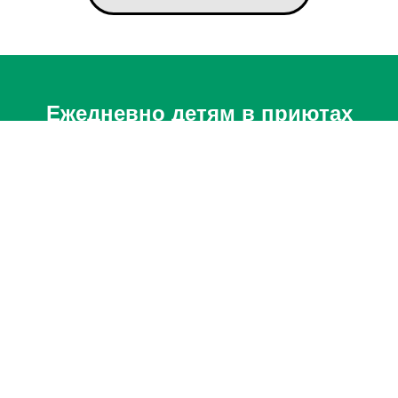
Ежедневно детям в приютах
нужны забота, теплая еда,
уютный дом и простое
беззаботное детство. Скромная,
но регулярная помощь работает
лучше, чем любая другая!
Смотрите, как работает
даже